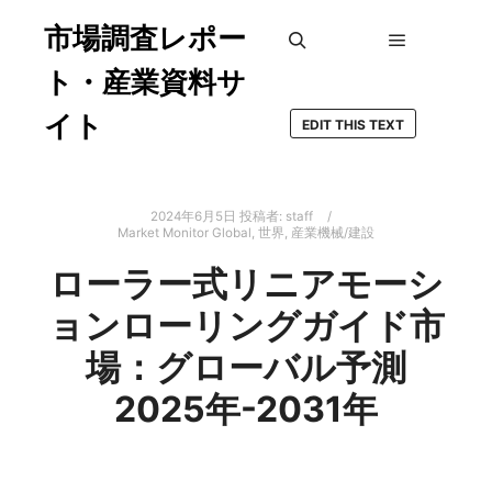
市場調査レポー
メインメ
検索
ト・産業資料サ
イト
EDIT THIS TEXT
2024年6月5日
投稿者:
staff
Market Monitor Global
,
世界
,
産業機械/建設
ローラー式リニアモーシ
ョンローリングガイド市
場：グローバル予測
2025年-2031年