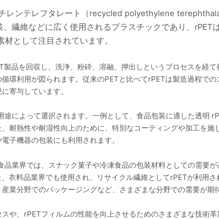
レフタレート（recycled polyethylene tereph
装、繊維などに広く使用されるプラスチックであり、rPET
素材として注目されています。
PET製品を回収し、洗浄、粉砕、溶融、押出しというプロセスを経
循環利用が図られます。従来のPETと比べてrPETは製造過程で
現に寄与しています。
、用途によって選択されます。一例として、食品包装に適した透明 r
た、耐熱性や耐湿性向上のために、特別なコーティングや加工を施
や電子機器の包装にも利用されます。
。食品業界では、スナック菓子や冷凍食品の包装材料としての需要
また、衣料品業界でも使用され、リサイクル繊維としてrPETが利
、産業分野でのパッケージングなど、さまざまな分野での需要が期
スや、rPETフィルムの性能を向上させるためのさまざまな技術