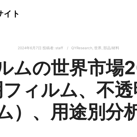
サイト
2024年6月7日
投稿者:
staff
QYResearch
,
世界
,
部品/材料
ィルムの世界市場2
明フィルム、不透
ム）、用途別分