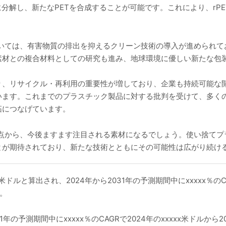
に分解し、新たなPETを合成することが可能です。これにより、rP
おいては、有害物質の排出を抑えるクリーン技術の導入が進められ
素材との複合材料としての研究も進み、地球環境に優しい新たな包
、リサイクル・再利用の重要性が増しており、企業も持続可能な開発
います。これまでのプラスチック製品に対する批判を受けて、多く
拓につなげています。
観点から、今後ますます注目される素材になるでしょう。使い捨て
とが期待されており、新たな技術とともにその可能性は広がり続け
xx米ドルと算出され、2024年から2031年の予測期間中にxxxxx％
す。
1年の予測期間中にxxxxx％のCAGRで2024年のxxxxx米ドルから