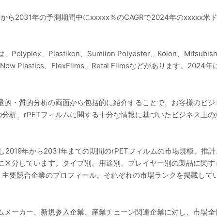
ら2031年の予測期間中にxxxxx％のCAGRで2024年のxxxxx米
Plastikon、Sumilon Polyester、Kolon、Mitsubishi Pol
yobo、Now Plastics、FlexFilms、Retal Filmsなどがあり
を量的・質的分析の両面から包括的に紹介することで、お客様のビジ
分析、rPETフィルムに関する十分な情報に基づいたビジネス上
し2019年から2031年までの期間のrPETフィルムの市場規模、
的に区分しています。タイプ別、用途別、プレイヤー別の製品に関
、主要競合企業のプロフィール、それぞれの市場ランクを掲載して
ルムメーカー、新規参入企業、産業チェーン関連企業に対し、市場