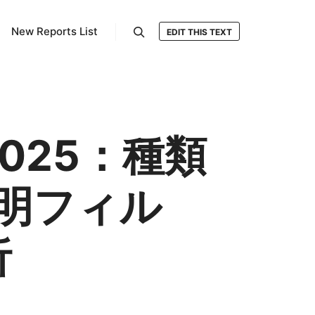
New Reports List
EDIT THIS TEXT
検索
025：種類
明フィル
析