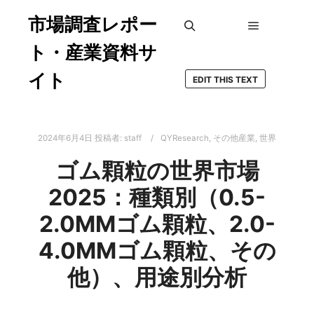
市場調査レポー
メインメ
検索
ト・産業資料サ
イト
EDIT THIS TEXT
2024年6月4日
投稿者:
staff
QYResearch
,
その他産業
,
世界
ゴム顆粒の世界市場
2025：種類別（0.5-
2.0MMゴム顆粒、2.0-
4.0MMゴム顆粒、その
他）、用途別分析