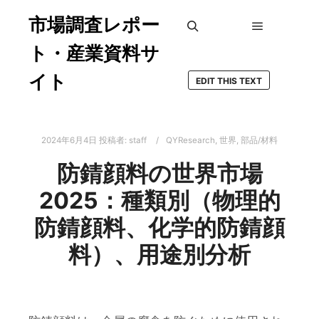
市場調査レポー
メインメ
検索
ト・産業資料サ
イト
EDIT THIS TEXT
2024年6月4日
投稿者:
staff
QYResearch
,
世界
,
部品/材料
防錆顔料の世界市場
2025：種類別（物理的
防錆顔料、化学的防錆顔
料）、用途別分析