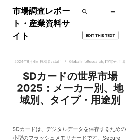
市場調査レポー
メインメ
検索
ト・産業資料サ
イト
EDIT THIS TEXT
2024年6月4日
投稿者:
staff
GlobalInfoResearch
,
IT/電子
,
世界
SDカードの世界市場
2025：メーカー別、地
域別、タイプ・用途別
SDカードは、デジタルデータを保存するための
小型のフラッシュメモリカードです。Secure