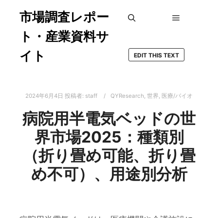
市場調査レポー
メインメ
検索
ト・産業資料サ
イト
EDIT THIS TEXT
2024年6月4日
投稿者:
staff
QYResearch
,
世界
,
医療/バイオ
病院用半電気ベッドの世
界市場2025：種類別
（折り畳め可能、折り畳
め不可）、用途別分析