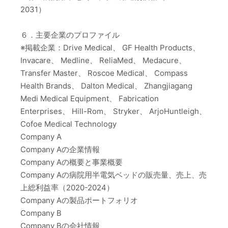
2031）
６．主要企業のプロファイル
※掲載企業：Drive Medical、 GF Health Products、
Invacare、 Medline、 ReliaMed、 Medacure、
Transfer Master、 Roscoe Medical、 Compass
Health Brands、 Dalton Medical、 Zhangjiagang
Medi Medical Equipment、 Fabrication
Enterprises、 Hill-Rom、 Stryker、 ArjoHuntleigh、
Cofoe Medical Technology
Company A
Company Aの企業情報
Company Aの概要と事業概要
Company Aの病院用半電気ベッドの販売量、売上、売
上総利益率（2020-2024）
Company Aの製品ポートフォリオ
Company B
Company Bの会社情報