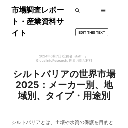
市場調査レポー
メインメ
検索
ト・産業資料サ
イト
EDIT THIS TEXT
2024年6月7日
投稿者:
staff
GlobalInfoResearch
,
世界
,
部品/材料
シルトバリアの世界市場
2025：メーカー別、地
域別、タイプ・用途別
シルトバリアとは、土壌や水質の保護を目的と