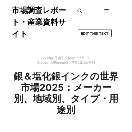
市場調査レポー
メインメ
検索
ト・産業資料サ
イト
EDIT THIS TEXT
2024年6月4日
投稿者:
staff
GlobalInfoResearch
,
世界
,
部品/材料
銀＆塩化銀インクの世界
市場2025：メーカー
別、地域別、タイプ・用
途別