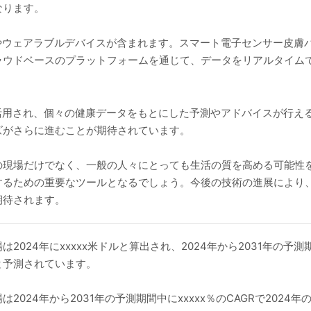
なります。
 Things）やウェアラブルデバイスが含まれます。スマート電子センサ
ラウドベースのプラットフォームを通じて、データをリアルタイム
。
活用され、個々の健康データをもとにした予測やアドバイスが行え
ズがさらに進むことが期待されています。
の現場だけでなく、一般の人々にとっても生活の質を高める可能性
するための重要なツールとなるでしょう。今後の技術の進展により
期待されます。
024年にxxxxx米ドルと算出され、2024年から2031年の予測期
ると予測されています。
24年から2031年の予測期間中にxxxxx％のCAGRで2024年のxx