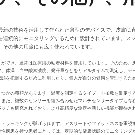
最新の技術を活用して作られた薄型のデバイスで、皮膚に
を連続的にモニタリングするために設計されています。ス
、その他の用途にも広く使われています。
とができ、通常は医療用の粘着材料を使用しています。そのため、
数、体温、血中酸素濃度、発汗量などをリアルタイムで測定し、デ
状態を把握するために利用したり、個人が自分の健康を管理するた
くつかの種類があります。温度を測定するタイプ、心拍数を測定す
。また、複数のセンサーを組み合わせたマルチセンサータイプも存
パッチも研究されており、より高精度な測定や新しい機能が期待さ
ストラッキングが挙げられます。アスリートやフィットネスを重視
慢性疾患を持つ患者にとっては、定期的な健康状態のモニタリング