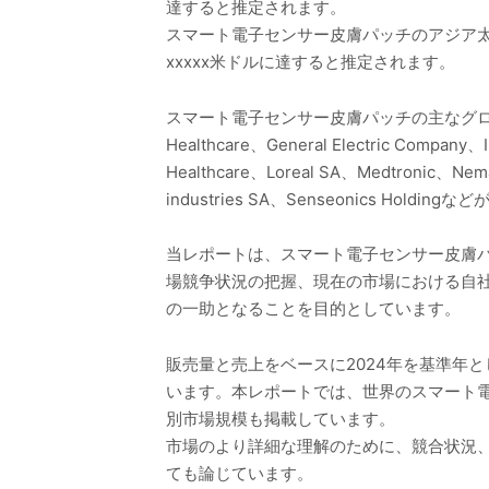
達すると推定されます。
スマート電子センサー皮膚パッチのアジア太平洋市
xxxxx米ドルに達すると推定されます。
スマート電子センサー皮膚パッチの主なグローバルメーカーに
Healthcare、General Electric Company、I
Healthcare、Loreal SA、Medtronic、Nemau
industries SA、Senseonics H
当レポートは、スマート電子センサー皮膚
場競争状況の把握、現在の市場における自
の一助となることを目的としています。
販売量と売上をベースに2024年を基準年と
います。本レポートでは、世界のスマート
別市場規模も掲載しています。
市場のより詳細な理解のために、競合状況
ても論じています。