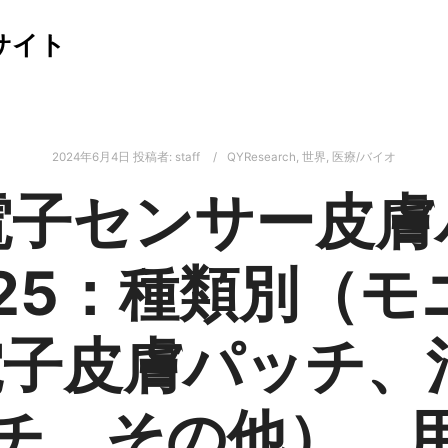
サイト
2024年6月4日
投稿者:
staff
QYResearch
,
世界
,
医療/バイオ
電子センサー皮膚
025：種類別（モ
電子皮膚パッチ、
チ、その他）、