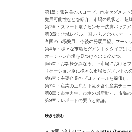
第1章：報告書のスコープ、市場セグメン
発展可能性などを紹介。市場の現状と、短
第2章：スマート電子センサー皮膚パッチ
第3章：地域レベル、国レベルでのスマー
各国の市場発展、今後の発展展望、マーケ
第4章：様々な市場セグメントをタイプ別
オーシャン市場を見つけるのに役立つ。
第5章：お客様が異なる川下市場における
リケーション別に様々な市場セグメントの
第6章：主要企業のプロフィールを提供し
第7章：産業の上流と下流を含む産業チェー
第8章：市場力学、市場の最新動向、市場
第9章：レポートの要点と結論。
続きを読む
★ お問い合わせフォーム ⇒
https://www.m