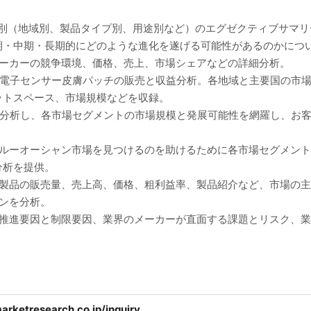
ト別（地域別、製品タイプ別、用途別など）のエグゼクティブサマ
期・中期・長期的にどのような進化を遂げる可能性があるのかにつ
メーカーの競争環境、価格、売上、市場シェアなどの詳細分析。
ト電子センサー皮膚パッチの販売と収益分析。各地域と主要国の市
ットスペース、市場規模などを収録。
に分析し、各市場セグメントの市場規模と発展可能性を網羅し、お
ブルーオーシャン市場を見つけるのを助けるために各市場セグメン
分析を提供。
、製品の販売量、売上高、価格、粗利益率、製品紹介など、市場の
ンを分析。
の推進要因と制限要因、業界のメーカーが直面する課題とリスク、
arketresearch.co.jp/inquiry