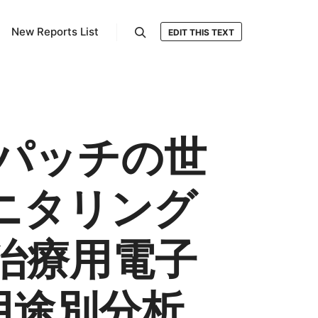
New Reports List
EDIT THIS TEXT
検索
パッチの世
ニタリング
治療用電子
用途別分析