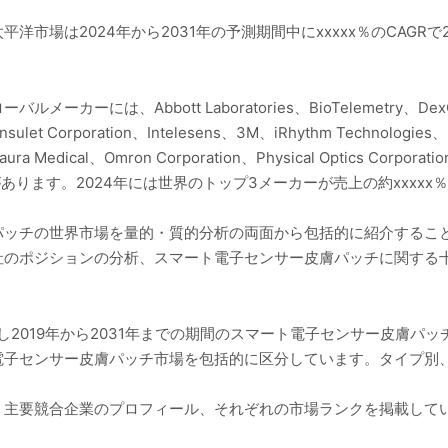
場は2024年から2031年の予測期間中にxxxxx％のCAGRで20
は、Abbott Laboratories、BioTelemetry、DexCom、
nsulet Corporation、Intelesens、3M、iRhythm Technologies、Kon
ra Medical、Omron Corporation、Physical Optics Corporatio
oldingなどがあります。2024年には世界のトップ3メーカーが売上の約xxx
パッチの世界市場を量的・質的分析の両面から包括的に紹介すること
社のポジションの分析、スマート電子センサー皮膚パッチに関する
し2019年から2031年までの期間のスマート電子センサー皮膚パ
電子センサー皮膚パッチ市場を包括的に区分しています。タイプ別
、主要競合企業のプロフィール、それぞれの市場ランクを掲載して