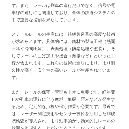
す。また、レールは列車の進行だけでなく、信号や電
車線の運行にも関連しており、全体の鉄道システムの
中で重要な役割を果たしています。
スチールレールの生産には、鉄鋼製造業の高度な技術
が求められます。具体的には、鋼材の製造工程（熱間
圧延や冷間圧延）、表面処理（防錆処理や塗装）、そ
してレールの曲げ加工や接合（溶接など）といった工
程が含まれます。これらの技術の進歩により、より耐
久性が高く、安全性の高いレールが生産されていま
す。
また、レールの保守・管理も非常に重要です。経年変
化や列車の運行に伴う摩耗、亀裂、歪みなどが発生す
るため、定期的な点検や保守作業が必要です。最近で
は、レーザー測定技術やセンサー技術を活用した非破
壊検査が導入され、より効率的かつ効果的にレールの
状態を監視することができるようになっています。