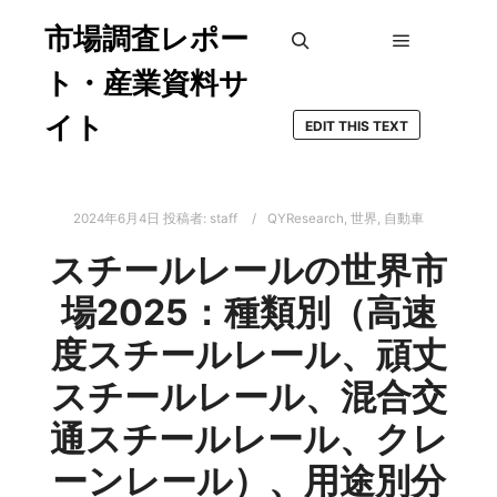
市場調査レポー
メインメ
検索
ト・産業資料サ
イト
EDIT THIS TEXT
2024年6月4日
投稿者:
staff
QYResearch
,
世界
,
自動車
スチールレールの世界市
場2025：種類別（高速
度スチールレール、頑丈
スチールレール、混合交
通スチールレール、クレ
ーンレール）、用途別分