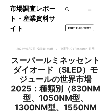
市場調査レポー
メインメ
検索
ト・産業資料サ
イト
EDIT THIS TEXT
2024年6月7日
投稿者:
staff
IT/電子
,
QYResearch
,
世界
スーパールミネッセント
ダイオード（SLED）モ
ジュールの世界市場
2025：種類別（830NM
型、1050NM型、
1300NM型、1550NM