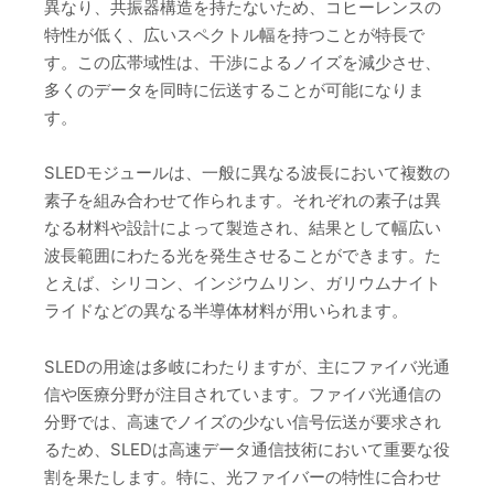
異なり、共振器構造を持たないため、コヒーレンスの
特性が低く、広いスペクトル幅を持つことが特長で
す。この広帯域性は、干渉によるノイズを減少させ、
多くのデータを同時に伝送することが可能になりま
す。
SLEDモジュールは、一般に異なる波長において複数の
素子を組み合わせて作られます。それぞれの素子は異
なる材料や設計によって製造され、結果として幅広い
波長範囲にわたる光を発生させることができます。た
とえば、シリコン、インジウムリン、ガリウムナイト
ライドなどの異なる半導体材料が用いられます。
SLEDの用途は多岐にわたりますが、主にファイバ光通
信や医療分野が注目されています。ファイバ光通信の
分野では、高速でノイズの少ない信号伝送が要求され
るため、SLEDは高速データ通信技術において重要な役
割を果たします。特に、光ファイバーの特性に合わせ