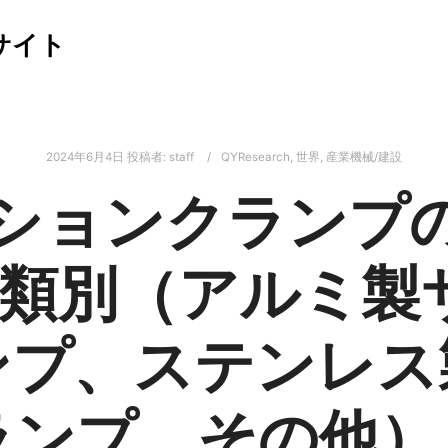
サイト
2024年6月4日
投稿者:
staff
QYResearch
,
世界
,
産業機械/建設
ションクランプ
：種類別（アルミ製
ンプ、ステンレス
ランプ、その他）