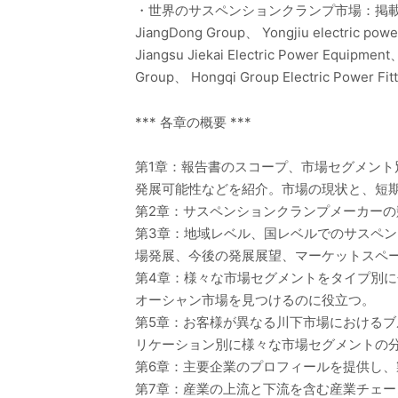
・世界のサスペンションクランプ市場：掲
JiangDong Group、 Yongjiu electric powe
Jiangsu Jiekai Electric Power Equipme
Group、 Hongqi Group Electric Power Fitt
*** 各章の概要 ***
第1章：報告書のスコープ、市場セグメン
発展可能性などを紹介。市場の現状と、短
第2章：サスペンションクランプメーカー
第3章：地域レベル、国レベルでのサスペ
場発展、今後の発展展望、マーケットスペ
第4章：様々な市場セグメントをタイプ別
オーシャン市場を見つけるのに役立つ。
第5章：お客様が異なる川下市場における
リケーション別に様々な市場セグメントの
第6章：主要企業のプロフィールを提供し
第7章：産業の上流と下流を含む産業チェー