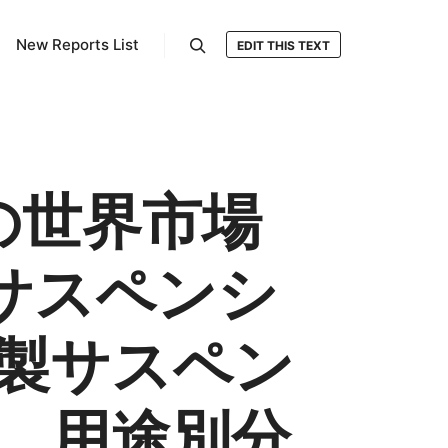
New Reports List
EDIT THIS TEXT
検索
の世界市場
サスペンシ
製サスペン
、用途別分