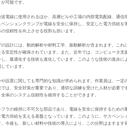
とが可能です。
の送電線に使用されるほか、高層ビルや工場の内部電気配線、通信
スペンションクランプが電線を安全に保持し、安定した電力供給を
体の信頼性を向上させる役割も担います。
プの設計には、動的解析や材料工学、振動解析が含まれます。これ
る安定性が確保されています。また、近年では、コンピュータ支援設
ンし、最適化する技術も進化しています。このような技術の進歩に
場しています。
いや設置に関しても専門的な知識が求められます。作業員は、一定
設では、安全対策が重要であり、適切な訓練を受けた人材が必要で
、全体のシステム信頼性を維持することができます。
ンフラの維持に不可欠な部品であり、電線を安全に保持するための
な電力供給を支える基盤となっています。このように、サスペンシ
す。今後も、新しい材料や技術の導入により、この分野はますます