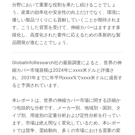
分野において重要な役割を果たし続けることでしょ
う。産業の効率化や安全性の向上だけでなく、環境に
優しい製品づくりにも貢献していくことが期待されま
す。こうした背景を受けて、伸縮カバーはますます多
様化し、高度化された要件に応えるための革新的な製
品開発が進むことでしょう。
GlobalInfoResearch社の最新調査によると、世界の伸
縮カバー市場規模は2024年にxxxx米ドルと評価さ
れ、2031年までに年平均xxxx%でxxxx米ドルに成長す
ると予測されています。
本レポートは、世界の伸縮カバー市場に関する詳細か
つ包括的な分析です。メーカー別、地域別・国別、タ
イプ別、用途別の定量分析および定性分析を行ってい
ます。市場は絶え間なく変化しているため、本レポー
トでは競争、需給動向、多くの市場における需要の変