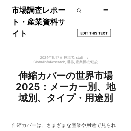
市場調査レポー
メインメ
検索
ト・産業資料サ
イト
EDIT THIS TEXT
2024年6月7日
投稿者:
staff
GlobalInfoResearch
,
世界
,
産業機械/建設
伸縮カバーの世界市場
2025：メーカー別、地
域別、タイプ・用途別
伸縮カバーは、さまざまな産業や用途で見られ