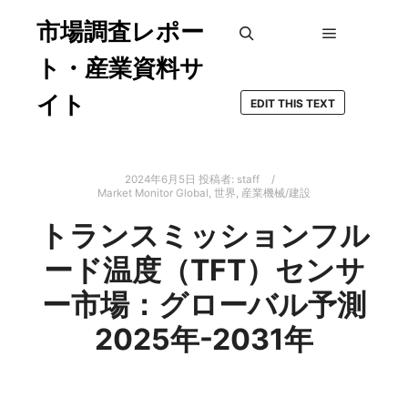
市場調査レポー
メインメ
検索
ト・産業資料サ
イト
EDIT THIS TEXT
2024年6月5日
投稿者:
staff
Market Monitor Global
,
世界
,
産業機械/建設
トランスミッションフル
ード温度（TFT）センサ
ー市場：グローバル予測
2025年-2031年