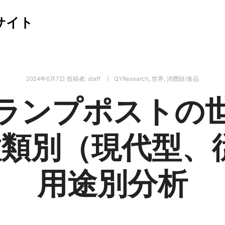
サイト
2024年6月7日
投稿者:
staff
QYResearch
,
世界
,
消費財/食品
ランプポストの
：種類別（現代型、
用途別分析