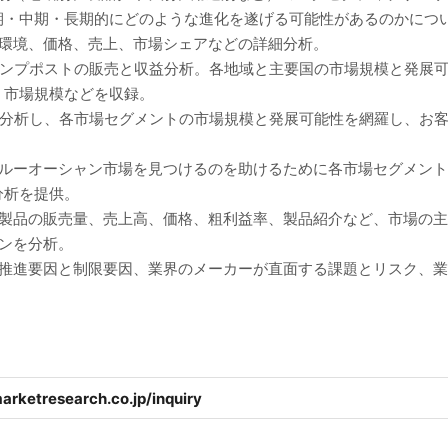
期・中期・長期的にどのような進化を遂げる可能性があるのかにつ
争環境、価格、売上、市場シェアなどの詳細分析。
ランプポストの販売と収益分析。各地域と主要国の市場規模と発展
、市場規模などを収録。
に分析し、各市場セグメントの市場規模と発展可能性を網羅し、お
ブルーオーシャン市場を見つけるのを助けるために各市場セグメン
分析を提供。
、製品の販売量、売上高、価格、粗利益率、製品紹介など、市場の
ンを分析。
の推進要因と制限要因、業界のメーカーが直面する課題とリスク、
arketresearch.co.jp/inquiry