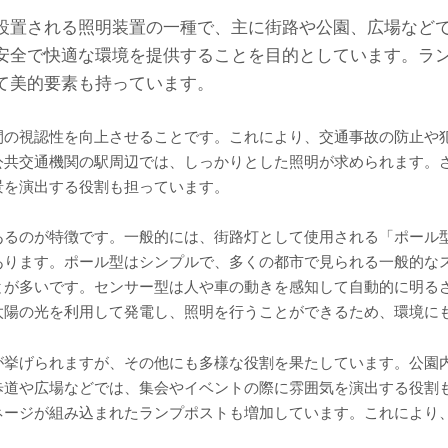
設置される照明装置の一種で、主に街路や公園、広場など
安全で快適な環境を提供することを目的としています。ラ
て美的要素も持っています。
間の視認性を向上させることです。これにより、交通事故の防止や
公共交通機関の駅周辺では、しっかりとした照明が求められます。
景を演出する役割も担っています。
あるのが特徴です。一般的には、街路灯として使用される「ポール
あります。ポール型はシンプルで、多くの都市で見られる一般的な
とが多いです。センサー型は人や車の動きを感知して自動的に明る
太陽の光を利用して発電し、照明を行うことができるため、環境に
が挙げられますが、その他にも多様な役割を果たしています。公園
歩道や広場などでは、集会やイベントの際に雰囲気を演出する役割
ネージが組み込まれたランプポストも増加しています。これにより