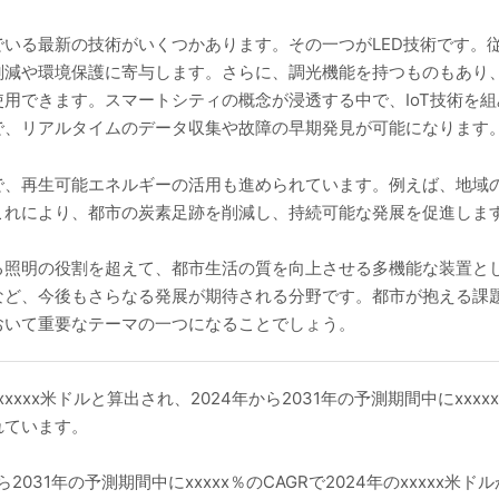
いる最新の技術がいくつかあります。その一つがLED技術です。従
削減や環境保護に寄与します。さらに、調光機能を持つものもあり
用できます。スマートシティの概念が浸透する中で、IoT技術を
で、リアルタイムのデータ収集や故障の早期発見が可能になります
で、再生可能エネルギーの活用も進められています。例えば、地域
これにより、都市の炭素足跡を削減し、持続可能な発展を促進しま
る照明の役割を超えて、都市生活の質を向上させる多機能な装置と
など、今後もさらなる発展が期待される分野です。都市が抱える課
おいて重要なテーマの一つになることでしょう。
xxxx米ドルと算出され、2024年から2031年の予測期間中にxxx
されています。
031年の予測期間中にxxxxx％のCAGRで2024年のxxxxx米ドル