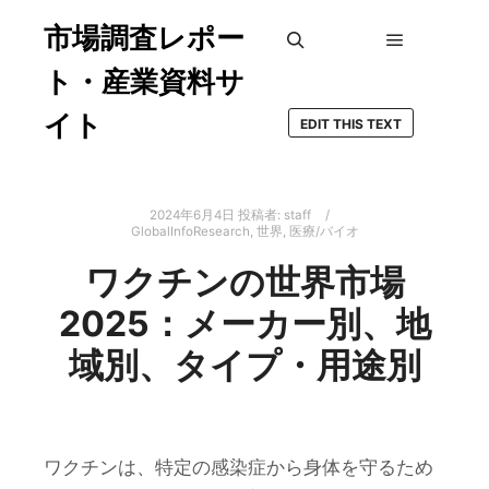
市場調査レポー
メインメ
検索
ト・産業資料サ
イト
EDIT THIS TEXT
2024年6月4日
投稿者:
staff
GlobalInfoResearch
,
世界
,
医療/バイオ
ワクチンの世界市場
2025：メーカー別、地
域別、タイプ・用途別
ワクチンは、特定の感染症から身体を守るため