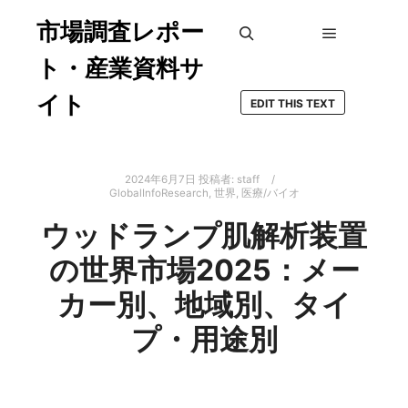
市場調査レポー
メインメ
検索
ト・産業資料サ
イト
EDIT THIS TEXT
2024年6月7日
投稿者:
staff
GlobalInfoResearch
,
世界
,
医療/バイオ
ウッドランプ肌解析装置
の世界市場2025：メー
カー別、地域別、タイ
プ・用途別